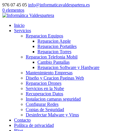
976 07 45 05
info@informaticavaldespartera.es
0 elementos
Inicio
Servicios
Reparacion Equipos
Reparacion Apple
Reparacion Portatiles
Reparacion Torres
Reparacion Telefonia Mobil
Cambio Pantallas
Reparacion Software y Hardware
Mantenimiento Empresas
Diseño y Ceacion Paginas Web
Reparacion Drones
Servicios en la Nube
Recuperacion Datos
Instalacion camaras seguridad
Configurar Redes
Copias de Seguridad
Desinfectar Malware y Virus
Contacto
Política de privacidad
Blog