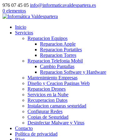
976 07 45 05
info@informaticavaldespartera.es
0 elementos
Inicio
Servicios
Reparacion Equipos
Reparacion Apple
Reparacion Portatiles
Reparacion Torres
Reparacion Telefonia Mobil
Cambio Pantallas
Reparacion Software y Hardware
Mantenimiento Empresas
Diseño y Ceacion Paginas Web
Reparacion Drones
Servicios en la Nube
Recuperacion Datos
Instalacion camaras seguridad
Configurar Redes
Copias de Seguridad
Desinfectar Malware y Virus
Contacto
Política de privacidad
Blog