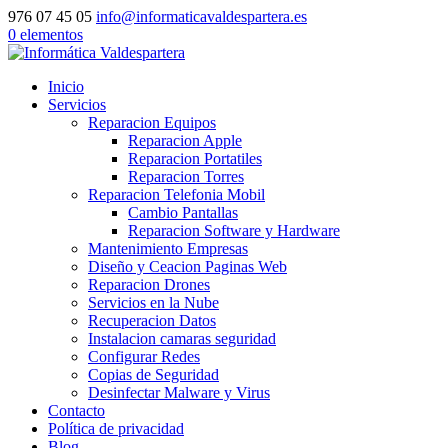
976 07 45 05
info@informaticavaldespartera.es
0 elementos
Inicio
Servicios
Reparacion Equipos
Reparacion Apple
Reparacion Portatiles
Reparacion Torres
Reparacion Telefonia Mobil
Cambio Pantallas
Reparacion Software y Hardware
Mantenimiento Empresas
Diseño y Ceacion Paginas Web
Reparacion Drones
Servicios en la Nube
Recuperacion Datos
Instalacion camaras seguridad
Configurar Redes
Copias de Seguridad
Desinfectar Malware y Virus
Contacto
Política de privacidad
Blog