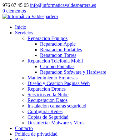
976 07 45 05
info@informaticavaldespartera.es
0 elementos
Inicio
Servicios
Reparacion Equipos
Reparacion Apple
Reparacion Portatiles
Reparacion Torres
Reparacion Telefonia Mobil
Cambio Pantallas
Reparacion Software y Hardware
Mantenimiento Empresas
Diseño y Ceacion Paginas Web
Reparacion Drones
Servicios en la Nube
Recuperacion Datos
Instalacion camaras seguridad
Configurar Redes
Copias de Seguridad
Desinfectar Malware y Virus
Contacto
Política de privacidad
Blog